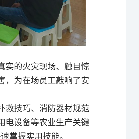
真实的火灾
现场
、触目惊
害，为在场员工敲响
了
安
扑救技巧、消防器材规范
用电设备等农业生产关键
快速掌握实用技能。