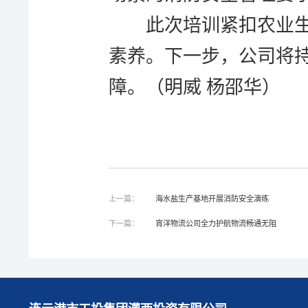
此次培训紧扣农业
素养。下一步，公司将
障。
（
明威
杨邵华）
上一篇：
海水盐生产基地开展消防安全演练
下一篇：
宵洋物流公司全力护航物流畅通无阻