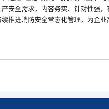
生产安全需求，内容务实、针对性强，
持续推进消防安全常态化管理，为企业