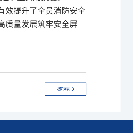
有效提升了全员消防安全
高质量发展筑牢安全屏
返回列表