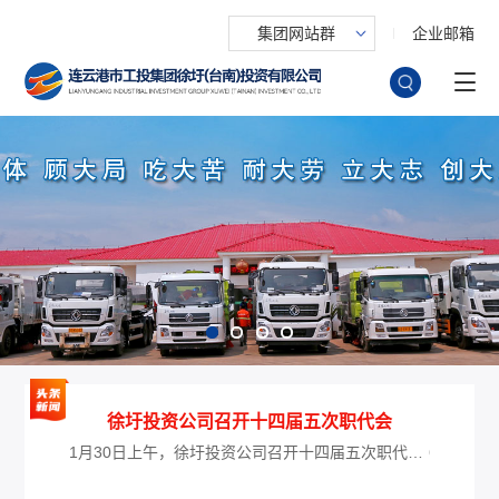
集团网站群
企业邮箱
徐圩投资公司召开十四届五次职代会
徐圩
1月30日上午，徐圩投资公司召开十四届五次职代会在机关大会议室隆重召开。来自公司各条战线的职工代表齐聚一堂，肩负全体职工的重托，认真履职尽责、共...