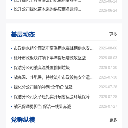
悦升绿化工程有限公司机械租赁服务...
2026-06-24
悦升公司绿化苗木采购供应商名录预...
2026-06-24
基层动态
更多
市政供水组全面筑牢夏季用水高峰期供水安全防线
2026-08-06
徐圩市政板块打响下半年提质增效攻坚战
2026-08-03
保洁分公司战高温处置偷倒垃圾
2026-07-30
战高温、斗酷暑，持续筑牢市政设施安全运行屏障
2026-07-30
绿化分公司擂响冲刺“全年红”战鼓
2026-07-28
保洁分公司女子班扎实开展省运会环境保障工作
2026-07-28
战汛保通勇担当 保洁一线显赤诚
2026-07-27
党群纵横
更多