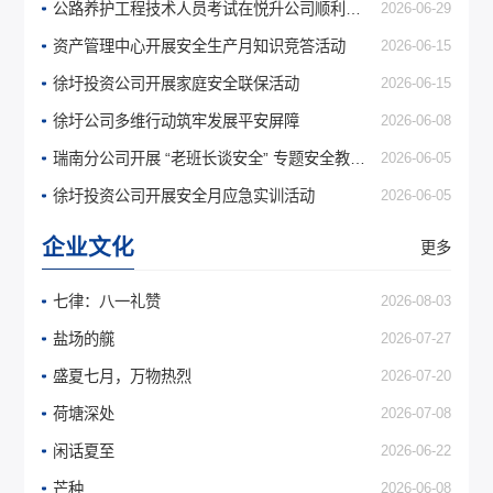
公路养护工程技术人员考试在悦升公司顺利举行
2026-06-29
资产管理中心开展安全生产月知识竞答活动
2026-06-15
徐圩投资公司开展家庭安全联保活动
2026-06-15
徐圩公司多维行动筑牢发展平安屏障
2026-06-08
瑞南分公司开展 “老班长谈安全” 专题安全教育活动
2026-06-05
徐圩投资公司开展安全月应急实训活动
2026-06-05
企业文化
更多
七律：八一礼赞
2026-08-03
盐场的艞
2026-07-27
盛夏七月，万物热烈
2026-07-20
荷塘深处
2026-07-08
闲话夏至
2026-06-22
芒种
2026-06-08