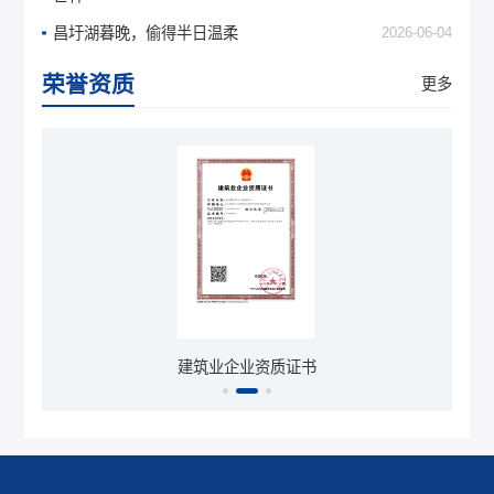
昌圩湖暮晚，偷得半日温柔
2026-06-04
荣誉资质
更多
建筑业企业资质证书