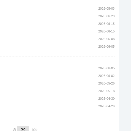
2026-08-03
2026-06-29
2026-06-15
2026-06-15
2026-06-08
2026-06-05
2026-06-05
2026-06-02
2026-05-26
2026-05-18
2026-04-30
2026-04-29
到
页
尾页