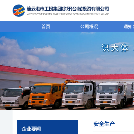
首页
公司概况
通知
安全生产
企业要闻