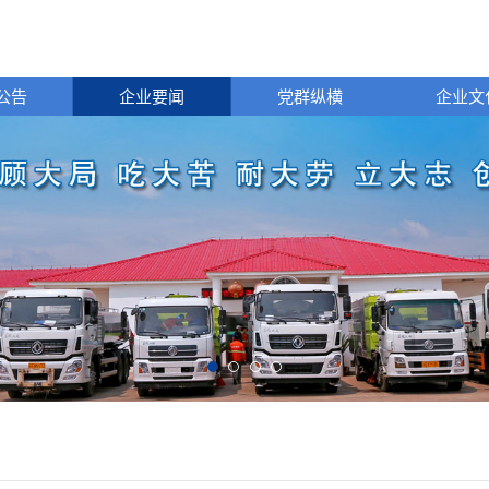
公告
企业要闻
党群纵横
企业文