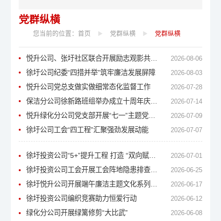
党群纵横
您当前的位置：
首页
党群纵横
党群纵横
悦升公司、张圩社区联合开展励志观影共建活动
2026-08-06
徐圩公司纪委“四措并举”筑牢廉洁发展屏障
2026-08-03
悦升公司党总支做实做细常态化监督工作
2026-07-28
保洁分公司徐新路班组举办成立十周年庆典活动展现班组文化
2026-07-14
悦升绿化分公司党支部开展“七一”主题党日活动
2026-07-09
徐圩公司工会“四工程”汇聚强劲发展动能
2026-07-07
徐圩投资公司“5+”提升工程 打造 “双向赋能”产改新格局
2026-07-01
徐圩投资公司工会开展工会阵地隐患排查工作
2026-06-25
徐圩悦升公司开展端午廉洁主题文化系列活动
2026-06-17
徐圩投资公司编织竞赛助力恒爱行动
2026-06-12
绿化分公司开展绿篱修剪“大比武”
2026-06-08