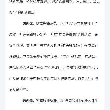
创新思路、破解技术难题，形成
“支部引领、党员带头、全员
参与”的创新格局。
融创优，树立先锋示范。
以
“创优”为导向提升工作
质效，打造先锋模范矩阵。
开展
“党员先锋岗”
选树活动
，
在
安全
管理、
文明生产
等
方面
发挥创效
“头雁”效应
；
在质量管
理领域，党员带头规范操作流程、严控产品标准，推动公司
产品抽检合格率持续保持
99.8
%
以上
；实施
“师徒结对”计划，
由党员技术骨干带教青年职工助力技能传承，以实际行动彰
显党员担当。
融创先，打造行业标杆。
以
“创先”为目标强化引领