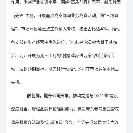
作用，争创行业先进水平。围绕“高质前行作表率，新质转型
当先锋”主题，开展基层
党
支部同业务竞赛活动，将
“三精管
理”、市场开拓等重点工作纳入考核，权重占比达40%，推动
各支部在生产经营中争先进位；选派6名党员销售骨干赴临
沂、九江开展为期三个月的“健康盐品进万家”驻点销售活
动，达到预期目标，以先锋行动推动
公司
在市场竞争中抢占
先机。
融创牌，提升
公司
形象。
推动党建与
“双
品牌
”
建设
深度融合
，
增强品牌
建设
辐射
能力
。党员带头参与集团雪花
盐品牌推介活动及
“苏新消费”展会，主导完成公司宣传片改