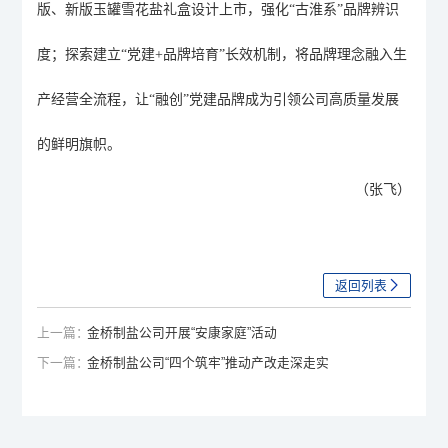
版、新版玉罐雪花盐礼盒设计上市，强化“古淮系”品牌辨识
度
；探索
建立
“党建+品牌培育”长效机制，将品牌理念融入生
产经营全流程，让“融创”党建品牌成为
引领
公司高质量发展
的鲜明旗帜。
（张飞）
返回列表
上一篇：
金桥制盐公司开展“安康家庭”活动
下一篇：
金桥制盐公司“四个筑牢”推动产改走深走实