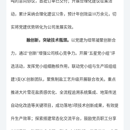
吨的意向协议
，首批订单已交付
；开展合理化建议征集活
动，累计采纳合理化建议
32条，预计年创效益
10
万余元，切
实将党建优势转化为
公司
发展实效。
融创新，突破技术瓶颈。
以党建为纽带凝聚创新合
力，
通过
“创新”
增强公司
核心竞争力。开展
“五星党小组”评
选活动，发挥党小组细胞核作用，联动党小组与生产班组组
建3支QC创新团队，聚焦制盐工艺升级开展联合攻关。重点
推进大片雪花盐质感优化、全流程追溯系统集成、地笼传送
自动化改造等关键项目，成功落地3项技术创新成果，有效提
升生产效率；
探索
搭建常态化交流平台，鼓励党员职工分享