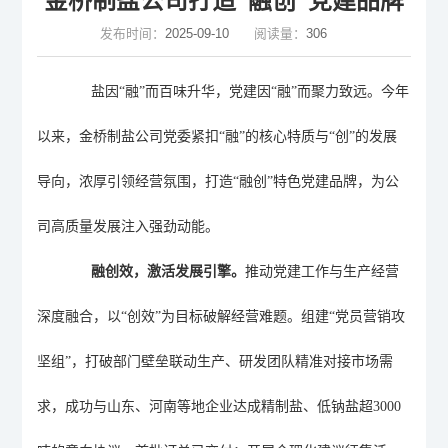
金桥制盐公司打造“融创”党建品牌
发布时间：
2025-09-10
阅读量：
306
盐因
“融”而百味升华，党建因“融”而聚力致远。今年
以来，金桥制盐公司党委紧扣“融”的核心特质与“创”的发展
导向，浓厚
引领经营
氛围，打造
“融创”特色党建品牌，为公
司高质量发展注入强劲动能。
融创效，激活发展引擎。
推动党建工作与生产经营
深度融合，以
“创效”为
目标
破解
经营
难题。组建
“党员营销
攻
坚组
”，打破部门壁垒联动生产、研发团队精准对接市场需
求，成功与山东、河南等地企业达成精制盐、低钠盐超3000