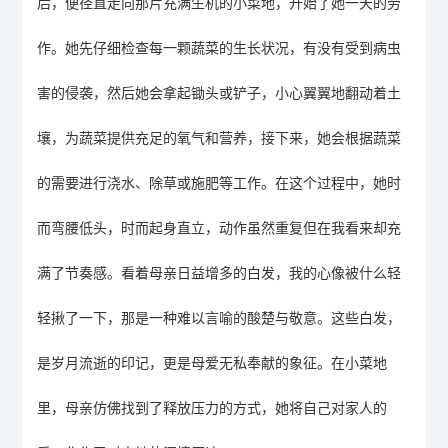
后，便径直走向那片充满生机的小菜地
，
开始了她一天的劳
作。她先仔细检查每一颗蔬菜的生长状况，
有
没有受到病虫
害的侵袭
，
然后她会拿起锄头或铲子，小心翼翼地翻动着土
壤，为蔬菜提供充足的氧气和营养
，
接下来，她会根据蔬菜
的需要进行浇水、除草或施肥等工作。在这个过程中，她时
而弯腰低头，时而起身直立，动作虽然重复但
在我看来
却充
满了节奏感。看着母亲日益增多的白发，我的心像被什么轻
轻揪了一下，那是一种难以言喻的酸楚与敬意。这些白发，
是岁月流逝的印记，更是母爱无私奉献的象征。在小菜地
里，母亲仿佛找到了释放压力的方式，她将自己对家人的