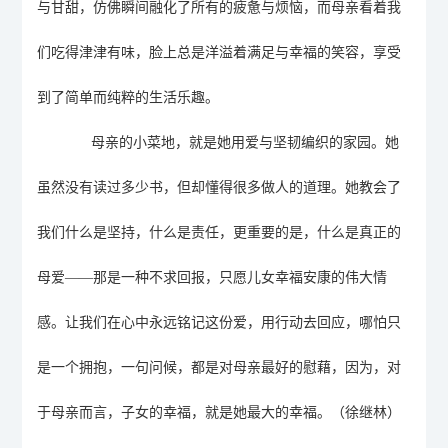
与甘甜，仿佛瞬间融化了所有的疲惫与烦恼
，
而
母亲看着我
们吃得津津有味，脸上总是洋溢着满足与幸福的笑容
，
享受
到了简单而纯粹的生活乐趣。
母亲的小菜地，
就
是她用爱与坚韧编织的家园。
她
虽然没有读过
多少
书
，
但却懂得很多做人的道理。她教会了
我们什么是坚持，什么是责任，更重要的是，什么是真正的
母爱
——
那是一种不求回报，只愿儿女幸福安康的伟大情
感
。
让我们在心中永远铭记这份爱，用行动去回应，哪怕只
是一个拥抱，一句问候，都是对母亲最好的慰藉
，
因为，对
于母亲而言，子女的幸福，就是她最大的幸福。
（
徐继林
）