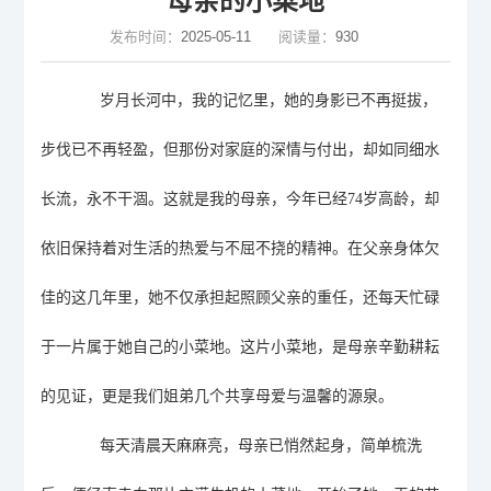
母亲的小菜地
发布时间：
2025-05-11
阅读量：
930
岁月
长
河中，
我的记忆里，
她的身影
已
不再挺拔，
步伐已不再轻盈，但那份对家庭的深情与付出，却如同细水
长流，永不干涸。
这就是
我的母亲，今年已经
74岁高龄，却
依旧保持着对生活的热爱与不屈不挠的精神。在父亲身体欠
佳的这几年里，她不仅承担起照顾父亲的重任，还每天忙碌
于一片属于她自己的小菜地。这片小菜地，是母亲辛勤耕耘
的见证，更是我们姐弟几个共享母爱与温馨的源泉。
每天
清晨
天麻麻亮
，母亲已悄然起身
，
简单梳洗