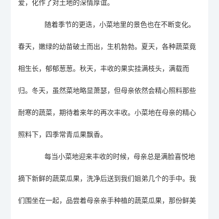
爱，化作了对土地的深情厚谊。
随着季节的更迭，小菜地里的景色也在不断变化。
春天，嫩绿的幼苗破土而出，生机勃勃。夏天，各种蔬菜竟
相生长，郁郁葱葱。秋天，丰收的果实挂满枝头，满载而
归。冬天，虽然菜地略显萧瑟，但母亲依然会精心照料那些
耐寒的蔬菜，期待着来年的再次丰收。小菜地在母亲的精心
照料下，四季常青瓜果飘香。
每当小菜地迎来丰收的
时候
，母亲总是满脸喜悦地
摘下新鲜的蔬菜
瓜果
，洗净后送到我们姐弟几个的手中。我
们围坐在一起，品尝着母亲亲手种植的蔬菜
瓜果
，那份鲜美