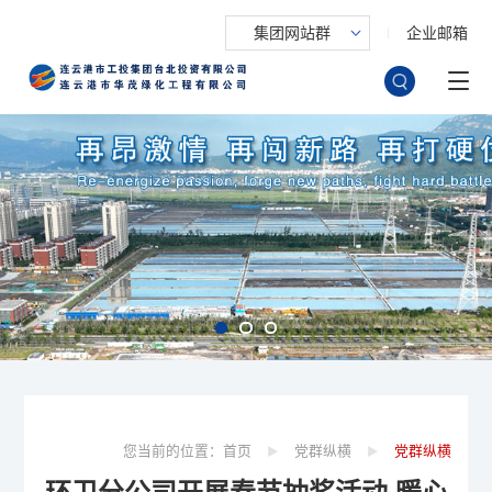
集团网站群
企业邮箱
您当前的位置：
首页
党群纵横
党群纵横