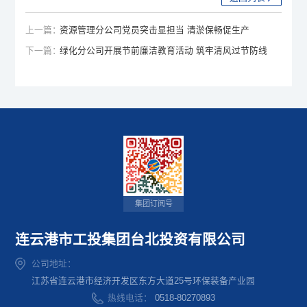
上一篇：
资源管理分公司党员突击显担当 清淤保畅促生产
下一篇：
绿化分公司开展节前廉洁教育活动 筑牢清风过节防线
集团订阅号
连云港市工投集团台北投资有限公司
公司地址：
江苏省连云港市经济开发区东方大道25号环保装备产业园
热线电话：
0518-80270893