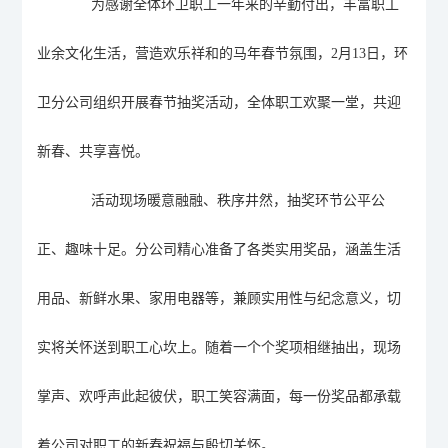
为感谢全体环卫职工一年来的辛勤付出，丰富职工
业余文化生活，营造欢乐祥和的马年春节氛围，
2月13日，环
卫分公司组织开展春节抽奖活动，全体职工欢聚一堂，共迎
新春、共享喜悦。
活动现场暖意融融、秩序井然，抽奖环节公平公
正、趣味十足。分公司精心准备了各类实用奖品，涵盖生活
用品、新鲜水果、家用电器等，兼顾实用性与纪念意义，切
实将关怀送到职工心坎上。随着一个个奖项相继抽出，现场
掌声、欢呼声此起彼伏，职工笑容满面，每一份奖品都承载
着公司对职工的新春祝福与殷切关怀。