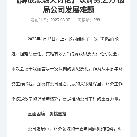
【解放思想大讨论】以财务之力 破
局公司发展难题
发布时间：
2025-03-07
阅读量：
288
2025
年
1
月
17
日，上元公司组织了一次 “知难而能
进、担难尽责任、克难有妙方” 的解放思想大讨论动员会，
本次会议于我而言是一次深刻的思想洗礼。作为
从事多年财
务工作的我
，深感在公司融合共赢的关键进程里，财务工作
不仅是数字的记录与核算，更是推动公司前行的重要力量。
直面困境，勇挑重担
公司发展中，财务领域的矛盾与问题犹如暗礁，时