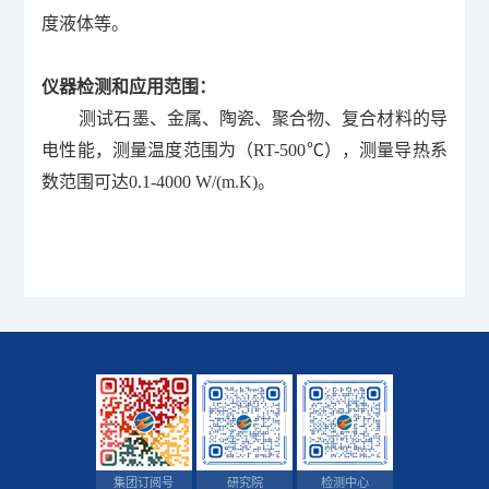
度液体等
。
仪器检测和应用范围：
测试石墨、金属、陶瓷、聚合物、复合材料的导
电性能，测量温度范围为（
RT-500℃
），测量导热系
数范围可达
0.1-4000 W/(m.K)
。
集团订阅号
研究院
检测中心