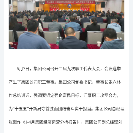
5
月
7
日，集团公司召开二届
九
次
职工代表大会，会议选举
产生了集团公司职工董事
。集团公司党委书记、
董事长
张六林
作总结讲话
，强调
要
锚定强企富民目标
，
汇聚职工攻坚合力
，
为
“十五五”开新局夺首胜
而
团结奋斗实干担当
。
集团公司总经理
张海
作《
1-4月集团经济运营分析报告
》。集团公司
副总经理刘