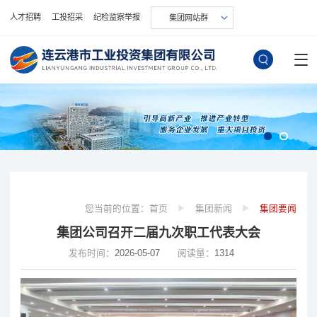
人才招聘
工投招采
纪检监察举报
集团网站群
您当前的位置：
首页
集团新闻
集团要闻
集团公司召开二届九次职工代表大会
发布时间：
2026-05-07
阅读量：
1314