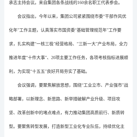
承志
主持
会议
。来自
集团
各条战线的
160余名
职工代表
参会。
会议指出，今年以来，集团公司紧紧围绕市委
“干部作风优
化年”工作主题，认真落实市国资委“基础管理规范年”工作要
求，扎实构建“一核三极”经营格局、“三新一大”产业布局，全力
推进年度“十件大事”、20项主要工作任务，各项考核指标进展顺
利，为实现“十五五”良好开局夯实了基础。
会议强调
，
要聚焦解放思想，围绕
“工业立市、产业强市”战
略部署，
以新理念、新思路、新举措破解产业
升级
、项目攻
坚、改革创新中的堵点难点，
有力推动集团
高质前行、新质转
型。
要聚焦转型发展，
打造新型工业化专业队伍，持续优化主