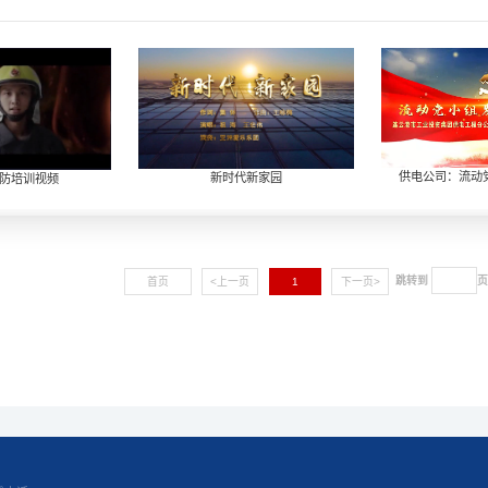
供电公司：流动
新时代新家园
消防培训视频
跳转到
页
首页
<上一页
1
下一页>