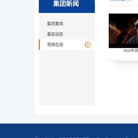
集团新闻
集团要闻
基层动态
视频在线
2022年