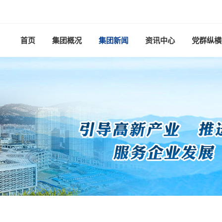
首页
集团概况
集团新闻
资讯中心
党群纵横