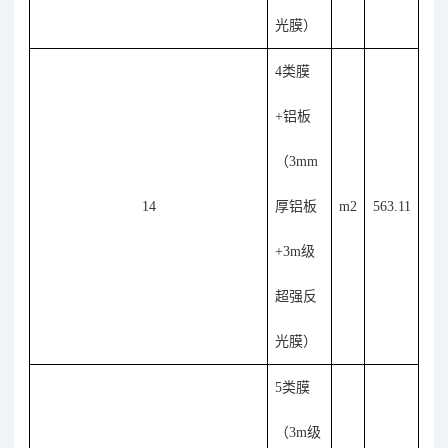
光膜）
4类膜
+铝板
（3mm
14
厚铝板
m2
563.11
+3m级
超强反
光膜）
5类膜
（3m级