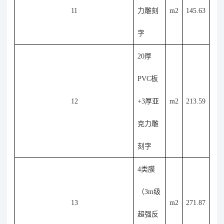
11
力雕刻
m2
145.63
字
20厚
PVC板
12
+3厚亚
m2
213.59
克力雕
刻字
4类膜
（3m级
13
m2
271.87
超强反