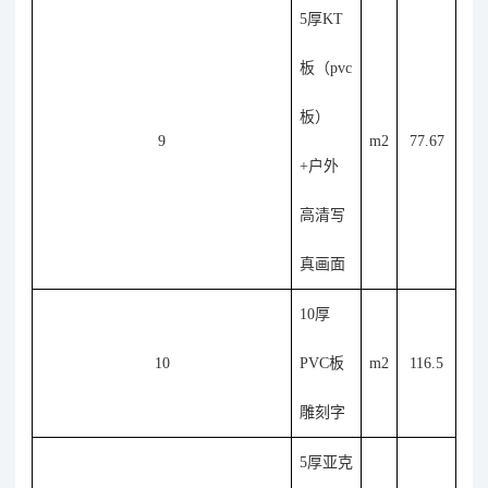
5厚KT
板（pvc
板）
9
m2
77.67
+户外
高清写
真画面
10厚
10
PVC板
m2
116.5
雕刻字
5厚亚克