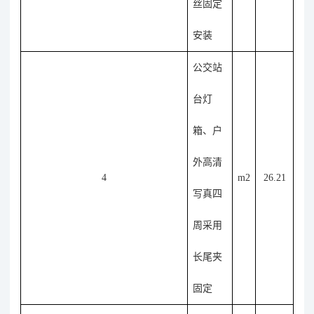
丝固定
安装
公交站
台灯
箱、户
外高清
4
m2
26.21
写真
四
周采用
长尾夹
固定