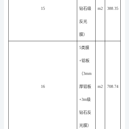
15
钻石级
m2
388.35
反光
膜）
5类膜
+铝板
（3mm
16
厚铝板
m2
708.74
+3m级
钻石反
光膜）