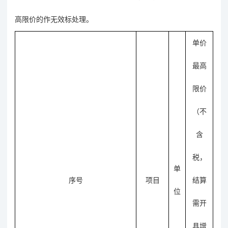
高限价的作无效标处理。
单价
最高
限价
（
不
含
税，
单
序号
项目
结算
位
需开
具增