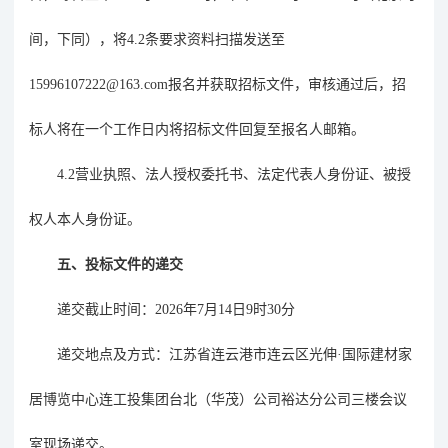
间，下同），将4.2条
要求
资料扫描发送至
15996107222@163.com
报名并获取招标文件，审核通过后，招
标人将在一个工作日内将招标文件回复至报名人邮箱。
4.2营业执照、法人授权委托书、法定代表人身份证、被授
权人本人身份证。
五、投标文件的递交
递交截止时间：
2026
年
7
月
14
日
9
时
30
分
递交地点及方式：
江苏省连云港市连云区光伸
·国际建材家
居博览中心连工投集团台北（华茂）公司裕达分公司三楼会议
室
现场递交。