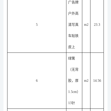
广告牌
户外高
5
清写真
m2
23.3
车贴铁
皮上
绿篱
（无背
6
胶，厚
m2
14.56
1.5cm）
13针