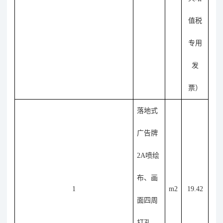
值税
专用
发
票
）
落地式
广告牌
2A喷绘
布、
画
1
m2
19.42
面四周
打孔，