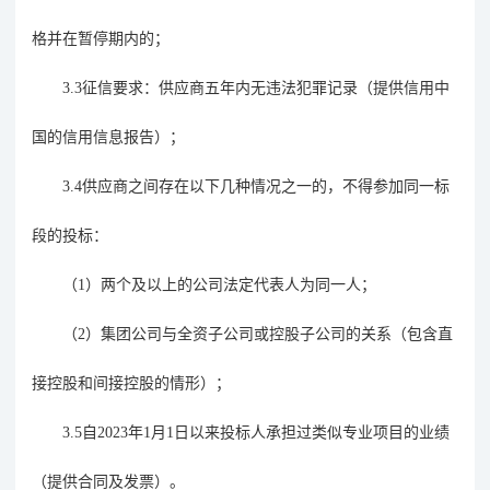
格并在暂停期内的；
3.3征信要求：供应商五年内无违法犯罪记录（提供信用中
国的信用信息报告）；
3.4供应商之间存在以下几种情况之一的，不得参加同一标
段的投标：
（
1）两个
及
以上的公司法定代表人为同一人；
（
2）集团公司与全资子公司或控股子公司的关系（包含直
接控股和间接控股的情形）；
3.
5
自
20
2
3
年
1月1日以来投标人承担过
类似专业项目
的业绩
（提供
合同及发票
）。