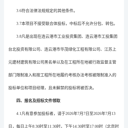
3.6符合
法律法规
规定的其他条件。
3.
7
本项目不接受联合体投标，中标后不允许分包、转包。
3.8凡是出现在连云港市工业投资集团、连云港市工投集团
台北投资有限公司、连云港市华茂绿化工程有限公司、江苏上
元建材建筑有限公司黑名单以及在工程所在地被行政监督主管
部门限制准入和按工程所在地履约考核办法考核被限制准入的
投标单位和项目经理，且未解禁的投标将被否决。
四、报名及招标文件领取
4.1凡有意参加投标者，请于2026年
7
月
7
日至
2026年
7
月
13
日，每日上午
8:30
时至
11:30时，下午14:30时至17:00时（北京时