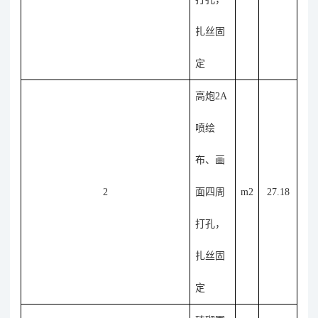
扎丝固
定
高炮
2A
喷绘
布、
画
2
面四周
m2
27.18
打孔，
扎丝固
定