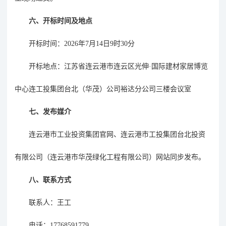
六、开标时间及地点
开标时间：
2026年
7
月
14
日
9时30分
开标地点：
江苏省连云港市连云区光伸
·国际建材家居博览
中心连工投集团台北（华茂）公司裕达分公司三楼会议室
七、
发布媒介
连云港市工业投资集团官网、
连云港市工投集团台北投资
有限公司（连云港市华茂绿化工程
有限公司
）
网站同步发布。
八、
联系方式
联系人：
王工
电话：
17768591779