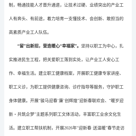
制，畅通技能人才晋升通道，让技术过硬、业绩突出的产业工
人有奔头、有前途，着力培育一支懂技术、会创新、敢担当的
高素质产业工人队伍。
“留”出新招，营造暖心“幸福家”。
坚持以职工为中心，扎
实推进民生工程，把关爱职工落到实处，让产业工人安心工
作、幸福生活。建立职工健康档案，开展职工健康专家讲座、
职工义诊，为职工提供健康咨询、诊疗指导等服务，守护职工
身体健康。开展
“骏马迎春‘廉’创辉煌”迎新春联欢会、“暖岁迎
新・共筑企梦”主题系列职工文体活动，丰富职工业余文化生
活。建立职工帮扶机制，开展2026年“迎新春·送温暖”春节走访