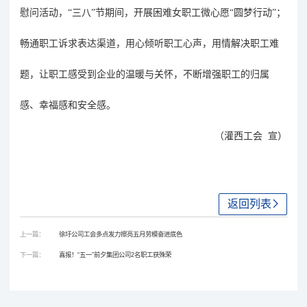
慰问活动，“三八”节期间，开展困难女职工微心愿“圆梦行动”；
畅通职工诉求表达渠道，用心倾听职工心声，用情解决职工难
题，让职工感受到企业的温暖与关怀，不断增强职工的归属
感、幸福感和安全感。
（灌西工会 宣）
返回列表
上一篇：
徐圩公司工会多点发力擦亮五月劳模奋进底色
下一篇：
喜报！“五一”前夕集团公司2名职工获殊荣