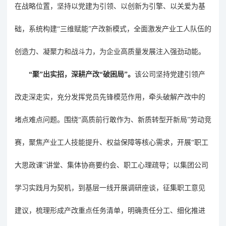
在战略位置，坚持以党建为引领、以创新为引擎、以关爱为基
础，系统构建
“三维赋能”产改新模式，全面激发产业工人队伍的
创造力、凝聚力和战斗力，为企业高质量发展注入强劲动能。
“聚”出实招，深耕产改“破困局”。
该公司
坚持党建引领产
改走深走实，充分发挥党员先锋模范作用，牵头破解产改中的
堵点难点问题。围绕
“高质前行敢作为、新质转型开新局”劳动竞
赛
，
聚焦产业工人技能提升、权益保障等核心需求，开展
“职工
大思政课”讲堂、集体协商要约会、职工心理疏导；以集团公司
学习实践月为契机，到基层一线开展调研座谈，征集职工意见
建议，梳理形成产改重点任务清单，明确责任分工、细化推进