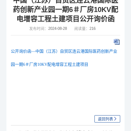
中国（江苏）自贸区连云港国际医
药创新产业园一期6＃厂房10KV配
电增容工程土建项目公开询价函
发布时间：
2024-08-28
阅读量：
216
公开询价函—中国（江苏）自贸区连云港国际医药创新产业
园一期6＃厂房10KV配电增容工程土建项目
返回列表