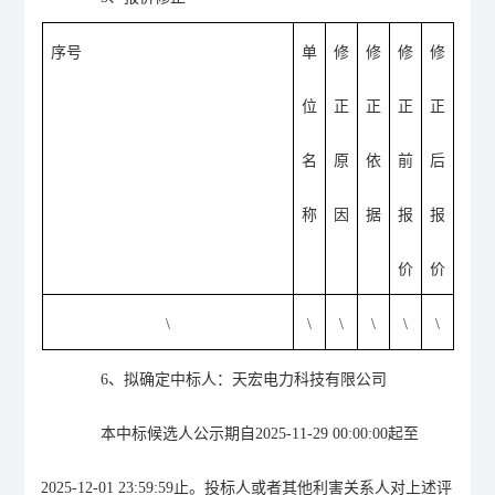
序号
单
修
修
修
修
位
正
正
正
正
名
原
依
前
后
称
因
据
报
报
价
价
\
\
\
\
\
\
6
、拟确定中标人
：天宏电力科技有限公司
本中标候选人公示期自
20
25
-
11-29
00:00:00
起至
20
25-12-01
23:59:59
止。投标人或者其他利害关系人对上述评