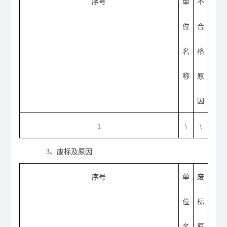
序号
单
不
位
合
名
格
称
原
因
1
\
\
3
、废标及原因
序号
单
废
位
标
名
原