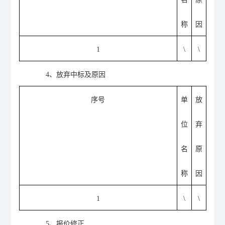
称
因
1
\
\
4
、
放弃中标
及原因
序号
单
放
位
弃
名
原
称
因
1
\
\
5
、报价修正