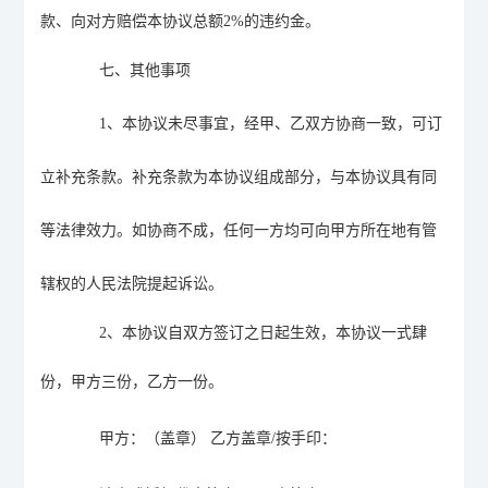
款、向对方赔偿本协议总额
2
%
的违约金。
七、其他事项
1
、本协议未尽事宜，经甲、乙双方协商一致，可订
立补充条款。补充条款为本协议组成部分，与本协议具有同
等法律效力
。如协商不成，任何一方均可向甲方所在地有管
辖权的人民法院提起诉讼。
2
、本协议自双方签订之日起生效，本协议一式肆
份，甲方三份，乙方一份。
甲方：（盖章）
乙方
盖章
/按手印
：