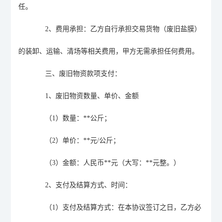
任。
2
、
费用承担：乙方自行承担交易货物（废旧盐膜）
的装卸、运输、清场等相关费用
，
甲方无需承担任何费用。
三、废旧
物资
款项支付：
1
、
废旧
物资
数量、单价、金额
（
1
）数量
：
**
公斤
；
（
2
）单价
：
**
元
/
公斤
；
（
3
）金额：人民币
**
元（大写：
**
元整。）
2
、支付及结算方式、时间：
（
1
）支付及结算方式：
在本协议签订之日，乙方必