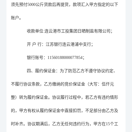
须先预付
5000
公斤货款后再提货，款项汇入甲方指定的以下
账户。
收款单位
:
连云港市工投集团日晒制盐有限公司
；
开
户
行：江苏银行连云港浦中支行；
银行账号
：
11560188000077
854
；
四、
履约保证金
：
为了防范乙方不遵守协议约定、
不履行协议条款，乙方缴纳的竞价保证金
（大写：
伍仟
元
整）转为
履约保证金。协议履行过程中，若乙方有违约情形
的，甲方有权从履约保证金中直接扣罚，不足部分由乙方及
时补齐。协议期满后，乙方无任何违约行为，甲方在
15
个工