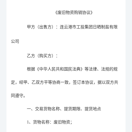
《废旧物资购销协议》
甲方
（出售方）
：
连云港市工投集团日晒制盐有限
公司
乙方
（购买方）：
根据《中华人民共和国民法典》等法律、法规的规
定，
经甲
、
乙双方平等协商一致，签订
本
协议，
据
以双方
共
同遵守
。
一、
交易
货物名称、
提货期限、提货地点
1
、
货物名称
：废旧
物资
；