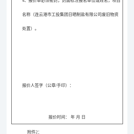
4、
报价单必须密封，封面标注报名单位或姓名，项目
名称
（连云港市工投集团日晒制盐有限公司废旧物资
处置）
。
报价人签字（公章
/手印）：
报价时间：
年
月
日
附件
2
：