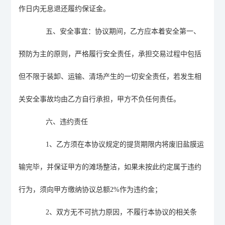
作日内无息退还履约保证金。
五、安全事宜
：
协议期间，乙方应本着安全第一、
预防为主的原则，严格履行安全责任，承担交易过程中包括
但不限于装卸、运输、清场产生的一切安全责任，若发生相
关安全事故均由乙方自行承担，甲方不负任何责任。
六、违约责任
1
、
乙方须在本协议规定的提货期限
内
将废旧盐膜运
输完毕，并保证甲方的滩场整洁，如果未按此约定属于违约
行为，须向甲方缴纳协议总额
2
%
作为违约金；
2
、
双方无不可抗力原因，不履行本协议的相关条