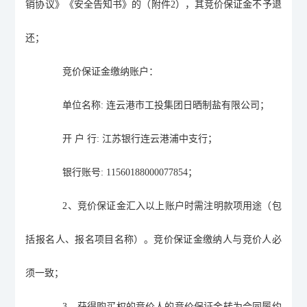
销协议》《安全告知书》的（附件
2
），其竞价保证金不予退
还；
竞价保证金缴纳账户：
单位名称
:
连云港市工投集团日晒制盐有限公司；
开
户
行
:
江苏银行连云港浦中支行；
银行账号
: 11560188000077854
；
2
、竞价
保证金
汇入以上账户
时
需
注明款项用途（包
括报名人、报名项目名称）。竞价保证金缴纳
人
与竞价人
必
须
一致
；
3
、获得购买权的竞价人的竞价保证金转为合同履约