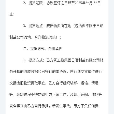
2
、
提货期限
：
协议签订之日
起至
202
5
年
**
月
**
日
止；
3
、
提货地点：废旧
物资
所在地（包括但不限于
日晒
制盐公
司滩地
、
宵洋物流码头
）；
二、提货方式、费用承担
1
、
提货方式：乙方
凭工投集团日晒制盐有限公司财
务开
具
的收款收据和
已签订的本
协议，
自行
到
交货单位进行
交接废旧
物资
提取事宜，
乙方
自行组织装卸、运输、清场
等
，装卸过程不得妨碍甲方正常工作，
装卸、运输、清场等
安全事宜由乙方自行承担，若发生事故，甲方不负任何责