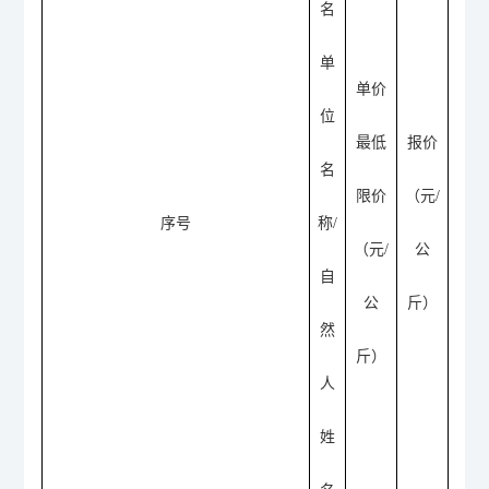
名
单
单价
位
最低
报价
名
限价
（元
/
序号
称
/
（元
/
公
自
公
斤
）
然
斤
）
人
姓