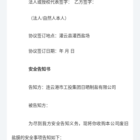
法人或授权代表签字：
乙方
签字
：
（法人
/自然人本人）
协议签订地点：灌云县灌西盐场
协议签订日期：
年
月
日
安全告知书
告
知
方
：
连云港市工投集团日晒制盐有限公司
被告知方：
为尽到我方安全告知义务，现将你收购本公司废旧
盐膜的安全事项告知如下：