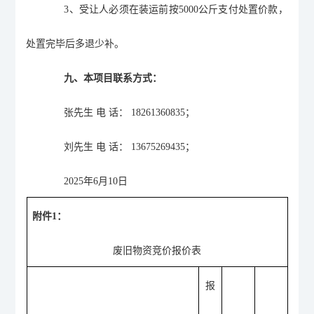
3
、受让人必须在装运前按
5000
公斤支付处置价款，
处置完毕后多退少补。
九、本项目联系方式：
张先生
电
话：
18261360835
；
刘先生
电
话：
13675269435
；
2025
年
6
月
10
日
附件
1：
废旧物资
竞价报
价
表
报