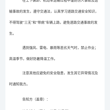
在上下装卸、机动车运输过程中谨防伤人事故及运
输事故的发生，遵守交通法，认真学习道路交通安全知识，
不得驾驶
“三无”和“带病”车辆上路，避免道路交通事故的发
生
。
遇到强风、雷电、暴雨等恶劣天气时，禁止作业；
高温季节，做好防暑降温工作。
注意其他应避免的安全隐患，发生其它异常情况及
时通知我方。
告知方
（盖章）
：