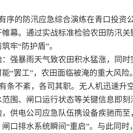
张有序的防汛应急综合演练在青口投资
开帷幕。
通过
实战标准检验农田防汛关
前筑牢
“防护盾”。
始：
强暴雨天气致农田积水猛涨，同时
能“罢工”，农田面临被淹的重大风险
有条不紊，各司其职。
无人机迅速升
水范围、闸口运行状态等关键信息即刻
边，供电公司应急队伍携设备疾驰而至
，闸口排水系统瞬间
“重启”。与此同