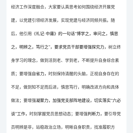
经济工作深度融合，大家要认真思考如何围绕经济开展党
建，以党建引领经济发展，实现党建与经济同频共振。随
后，他
引用《
礼记
·中庸
》
的一句话
“
博学之，审问之，慎思
之，明辨之，笃行之
”
，
要求
党员干部要增强探究力，
树立终
身学习的理念，做到活到老、学到老，不断提升自身综合素
质；要增强
自省力，
时刻保持清醒的头脑，正视自身存在的
不足，做到知不足而后进，慎思笃行，明确改进方向和具体
做法；要增强
凝聚力，
加强党支部阵地建设，切实落实
“六必
谈”工作，
时刻掌握党员思想动态
；
要增强
判断力，
要引导党
员明辨是非，站稳政治立场
，明晰自身职责，找准履职方