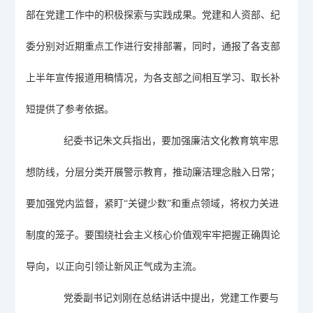
部在党建工作中的积极探索与实践成果。
党建和人资部、纪
委分别对近期重点工作进行安排部署，同时，
通报了各支部
上半年宣传
报道用稿情况
，为各支部之间相互学习、取长补
短提供了参考依据。
纪委书记朱文兵
指出，要加强廉洁文化教育筑牢思
想防线，分层分类开展警示教育，推动廉洁理念融入日常；
要加强党内监督，紧盯
“关键少数”和重点领域，将权力关进
制度的笼子。要围绕社会主义核心价值观牢牢
把握正确舆论
导向
，以正向引领让新风正气成为主流
。
党委副书记刘刚在总结讲话中提出，
党建工作要与