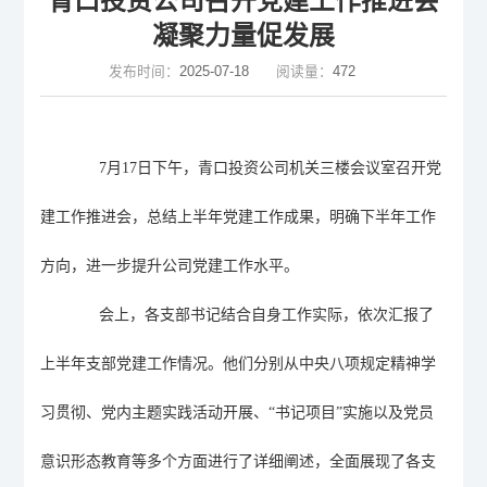
青口投资公司召开党建工作推进会
凝聚力量促发展​
发布时间：
2025-07-18
阅读量：
472
7月17日下午，青口投资公司
机关三楼会议室
召开
党
建工作推进会
，
总结上半年党建工作成果，明确下半年工作
方向，进一步提升公司党建工作水平。
会上，各支部书记结合自身工作实际，依次汇报了
上半年支部党建工作情况。他们分别从中央八项规定
精神
学
习贯彻、
党内主题实践活动开展
、
“书记项目”实施
以及党员
意识形态教育等多个方面进行了详细阐述，全面展现了各支