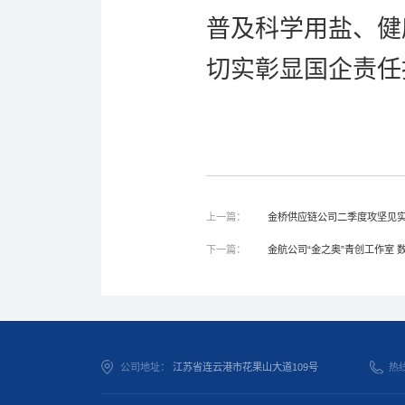
普及科学用盐、健
切实彰显国企责任
上一篇：
金桥供应链公司二季度攻坚见实
下一篇：
金航公司“金之奥”青创工作室 
公司地址：
江苏省连云港市花果山大道109号
热