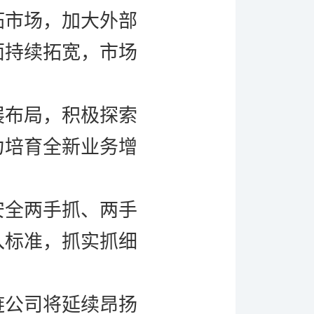
拓市场，加大外部
面持续拓宽，市场
展布局，积极探索
力培育全新业务增
安全两手抓、两手
入标准，抓实抓细
链公司将延续昂扬