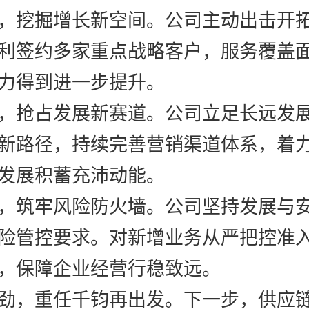
，挖掘增长新空间。公司主动出击开
利签约多家重点战略客户，服务覆盖
力得到进一步提升。
，抢占发展新赛道。公司立足长远发
新路径，持续完善营销渠道体系，着
发展积蓄充沛动能。
，筑牢风险防火墙。公司坚持发展与
险管控要求。对新增业务从严把控准
，保障企业经营行稳致远。
劲，重任千钧再出发。下一步，供应