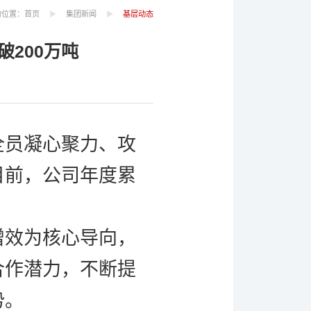
的位置：
首页
集团新闻
基层动态
200万吨
全员凝心聚力、
攻
目前，公司年度累
增效为核心导向，
合作潜力，不断提
势。