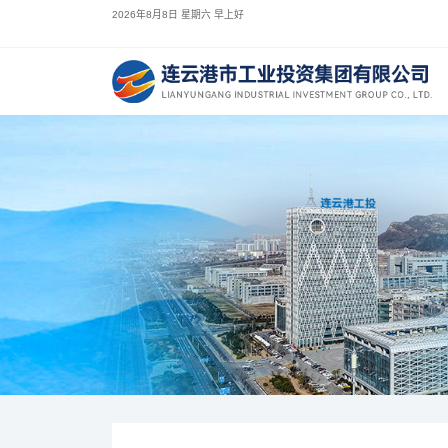
2026年8月8日 星期六 早上好