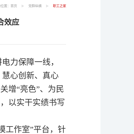
的位置：
首页
党群纵横
职工之家
合效应
耕电力保障一线，
、慧心创新、真心
关增“亮色”、为民
力，以实干实绩书写
模
工作室
”
平台，针