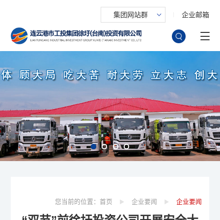
集团网站群
企业邮箱
您当前的位置：
首页
企业要闻
企业要闻