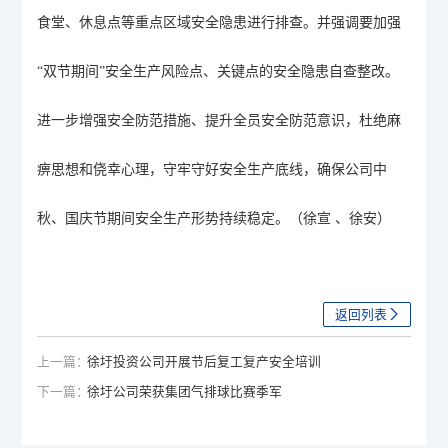
食堂、休息点等重点区域安全隐患进行排查。
并强调
要加强
“双节期间”安全生产风险点、关键点的安全隐患自查整改。
进一步增强安全防范措施、提升全员安全防范意识，杜绝麻
痹思想和侥幸心理，守牢守好安全生产底线，确保公司中
秋、国庆
节
期间安全生产形势持续稳定。（徐宣
、
徐安）
返回列表
上一篇：
徐圩投资公司开展节后复工复产安全培训
下一篇：
徐圩公司荣获集团气排球比赛季军