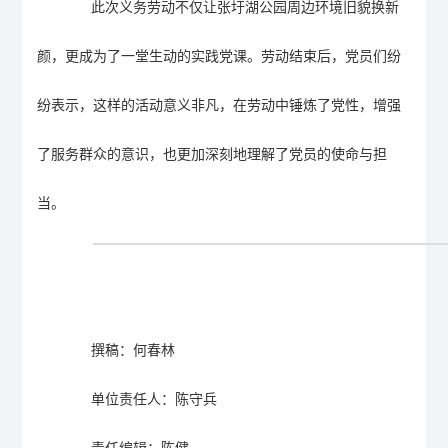
此次义务劳动不仅让张圩湖公园周边环境旧貌换新
颜，更成为了一堂生动的实践党课。劳动结束后，党员们纷
纷表示，这样的活动意义非凡，在劳动中锤炼了党性，增强
了服务群众的意识，也更加深刻地理解了党员的使命与担
当。
撰稿：
何春林
单位责任人：陈守兵