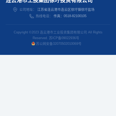
连云港市工投集团徐圩投资有限公司
公司地址：
江苏省连云港市连云区徐圩镇徐圩盐场
热线电话：
传真：0518-82100105
Copyright ©2023 连云港市工业投资集团有限公司 All Rights
Reserved. 苏ICP备09022936号
苏公网安备32070502010069号