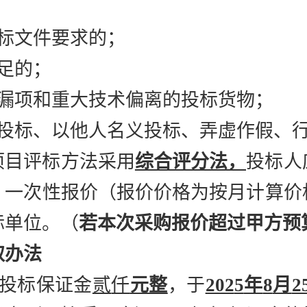
标文件要求的；
足的；
漏项和重大技术偏离的投标货物；
投标、以他人名义投标、弄虚作假、
项目评标方法采用
综合评分法，
投标人
，一次性报价
（报价价格为按月计算价
标单位。（
若本次采购报价超过甲方预
取办法
纳投标保证金
贰
仟
元整
，于
202
5
年
8
月
2