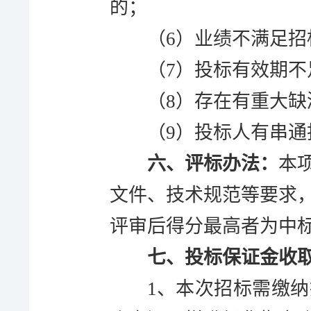
的；
（
6
）
业绩不满足招
（
7
）
投标有效期不
（
8
）
存在有重大缺
（
9
）
投标人有串通
六、评标办法：
本
文件、技术规范等要求
评审后得分最高者为中
七、投标保证金收
1、本次招标需缴