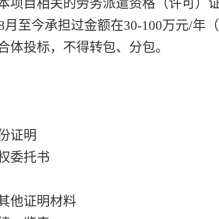
有本项目相关的劳务派遣资格（许可）
8
月至今承担过金额
在
30-1
00
万元
/年
联合体投标，不得转包、分包。
份证明
权委托书
其他证明材料