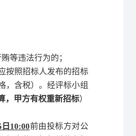
行贿等违法行为的；
应按照招标人发布的招标
格，含税）
。经评标小组
算，甲方有权重新招标
）
5
日
1
0
:00
前由投标方对公