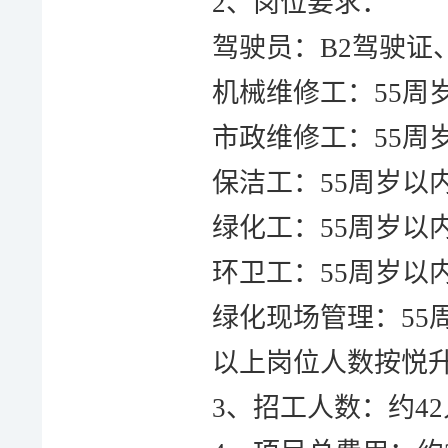
2、
岗位要求：
驾驶员：
B2驾驶证
机械维修工：
55
周
市政
维修工：
55
周
保洁工：
55
周岁以
绿化工：
55
周岁以
环卫工：
55
周岁以
绿化现场管理：
55
以上岗位人数按悦
3、招工人数：约4