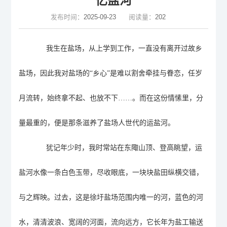
忆盐河
发布时间：
2025-09-23
阅读量：
202
我生在盐场，
从上学到工作，一直没有离开过故乡
盐场
，因此我对盐场的
“乡心”是难以割舍牵挂与眷恋，
任岁
月流转，始终
拿不起、
也
放不下
……。
而在这份情愫里，分
量最重的，便是那条滋养了盐场人世代的运盐河。
犹记年少时
，
我时常站在
东陬山顶、登高眺望
，运
盐河水
像一条白色玉带，尽收眼底
，
一块块盐田纵横交错，
与之辉映。过去，这是
徐圩
盐场范围内唯一的河，蓝色的河
水，清清波浪、宽阔的河面，流向远方，它长年为盐工输送