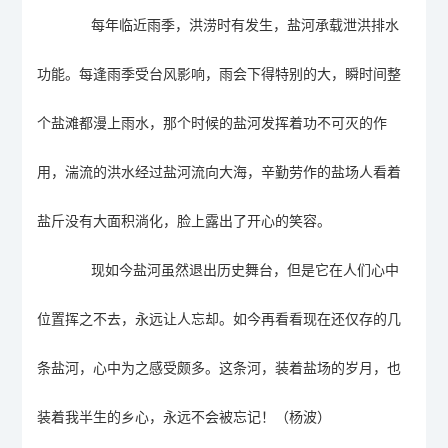
每年临近雨季，洪涝时有发生，盐河承载泄洪排水
功能。
每逢雨季受台风影响，
雨
会
下得特别的大，瞬时间整
个盐滩都漫上雨水，那个时候的盐河发挥着功不可灭的作
用，湍流的洪水经过盐河流向大海，辛勤劳作的盐场人看着
盐斤没有大面积淌化，脸上露出了开心的笑容。
现如今盐河虽然退出历史舞台，但是它在人们心中
位置挥之不去，永远让人忘却。如今再看看现在还仅存的几
条盐河，心中为之感受
颇
多
。
这条河，装着盐场的岁月，也
装着我半生的乡心，永远不会被忘记
！（杨波）