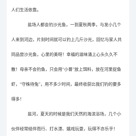
人们生活依靠。
盐场人都会钓沙光鱼，一到夏秋两季，
与
发小几个
人
来到河边，
片刻时间就可以
钓上几斤沙光
，回忆与家人共
同品尝沙光鱼，
心里的美呀！幸福的滋味涌上心头
久久不
散
！母亲不会钓鱼，只会用
“
小罾
”
放上
饵料
，放在河里
捉
鱼
虾，
“守株待兔”，用不多少时间，
最终收获
比我们钓的要多
得多
！
盐河，夏天的时候是我们天然的海滨浴场，几个小
伙伴经常结伴而行、打水漂、嬉戏玩耍，玩得不亦乐乎！