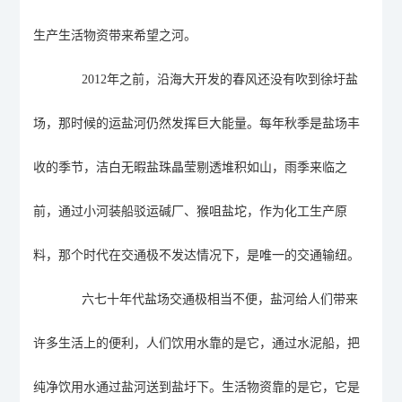
生产生活物资带来希望之河。
2012
年之前，
沿海大开发的春风还没有吹到徐圩盐
场
，那时候的
运
盐河仍然发挥巨大能量。每年秋季是盐场丰
收的季节，洁白无暇盐珠晶莹剔透堆积如山
，
雨季来临之
前，通过小河装船驳运碱厂、猴咀盐坨，作为化工生产原
料，那个时代在交通极不发达情况下，是唯一的交通输纽。
六七十年代盐场交通极相当不便，盐河给人们带来
许多生活上的便利，人们饮用水靠的是它，通过水泥船，把
纯净饮用水通过盐河送到盐圩下。生活物资靠的是它
，
它是